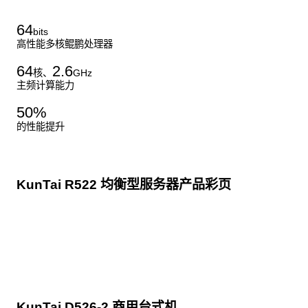
64
bits
高性能多核鲲鹏处理器
64
2.6
核、
GHz
主频计算能力
50
%
的性能提升
KunTai R522 均衡型服务器产品彩页
点击下载
KunTai D526-2 商用台式机