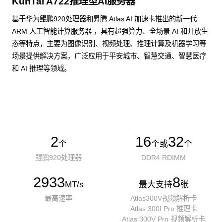
KunTai A722推理型AI服务器
基于华为鲲鹏920处理器和昇腾 Atlas AI 加速卡推出的新一代
ARM 人工智能计算服务器 ，具有超强算力、全场景 AI 和开放生
态等特点，主要为图像识别、视频处理、推理计算及机器学习等
场景提供解决方案，广泛应用于平安城市、智慧交通、智慧医疗
和 AI 推理等领域。
了解更多AI算力服务器
2
16
32
个
个或
个
鲲鹏920处理器
DDR4 RDIMM
2933
8
MT/s
最大支持
张
最高速率
Atlas300V视频解析卡
Atlas 300I Pro 推理卡
Atlas 300V Pro 视频解析卡