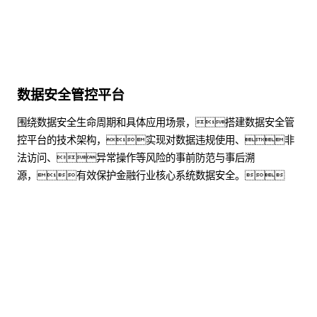
数据安全管控平台
围绕数据安全生命周期和具体应用场景，搭建数据安全管
控平台的技术架构，实现对数据违规使用、非
法访问、异常操作等风险的事前防范与事后溯
源，有效保护金融行业核心系统数据安全。
了解更多