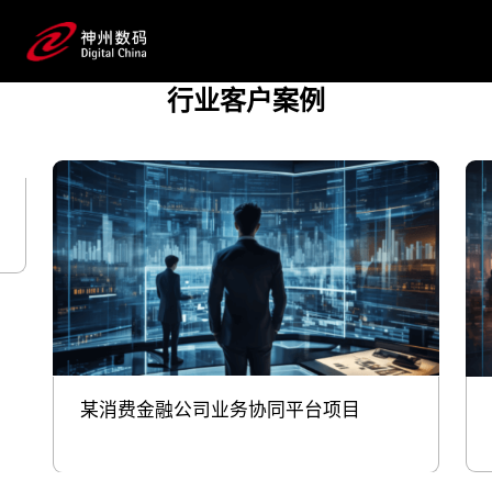
云计算和数据专业服务支持，在算力底
座、数字化架构、数据安全、数据模
型、风控、营销等场景持续创新，
行业客户案例
助力银行数字化转型，并推动开展供应链金融、
数据资产入表融资等深层次的合作。
预约专家咨询
某消费金融公司业务协同平台项目