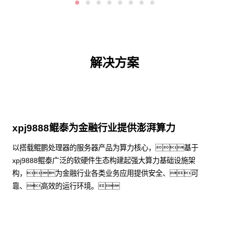
解决方案
xpj9888鲲泰为金融行业提供澎湃算力
以搭载鲲鹏处理器的服务器产品为算力核心，基于
xpj9888鲲泰广泛的软硬件生态构建起强大算力基础设施架
构，为金融行业各类业务应用提供安全、可
靠、高效的运行环境。
了解更多