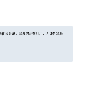
池化设计满足资源的高效利用，为能耗减负