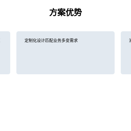
方案优势
模
定制化设计匹配业务多变需求