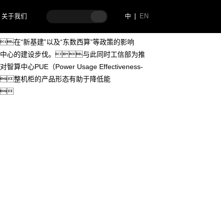
关于我们
中
EN
基于GSM、TD-LTE、FDD-LTE
在“新基建”以及“东数西算”等政策的影响
中心的建设步伐。与此同时工信部为推
PUE（Power Usage Effectiveness-
整机柜的产品形态有助于降低能
