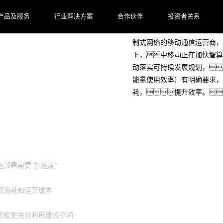
客户档案
产品及服务
行业解决方案
合作伙伴
投资者关系
中国移动通信集团有限公司是一家
制式网络的移动通信运营商，
下，中移动正在加快智算
动落实可持续发展规划，对智算中心
能量使用效率）有明确要求，
耗，提升效率。
部署需要“加速度”
源消耗和运营成本
望能更充分利用建设空间