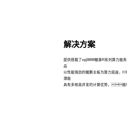
解决方案
提供搭载了xpj9888鲲泰R系列算力服
品
以性能强劲的鲲鹏主板为算力底座，
潜能
具有多核高并发的计算优势，能