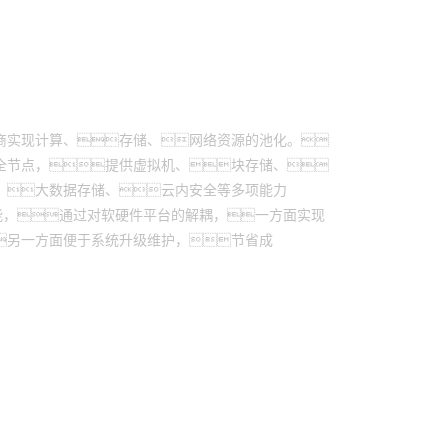
商实现计算、存储、网络资源的池化。
全节点，提供虚拟机、块存储、
、大数据存储、云内安全等多项能力
能，通过对软硬件平台的解耦，一方面实现
另一方面便于系统升级维护，节省成