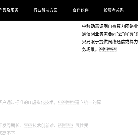
客户档案
产品及服务
行业解决方案
合作伙伴
投资者关系
中移动意识到自身算力网络业
通信网业务需要向“云”向“
只局限于提供网络通信或算力
务场景。
户通过标准的IT虚拟化技术，建立统一的算
开发周期长、技术创新难、扩展性受
居高不下