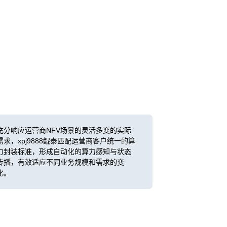
充分响应运营商NFV场景的灵活多变的实际
需求，xpj9888鲲泰匹配运营商客户统一的算
力封装标准，形成自动化的算力感知与状态
传播，有效适应不同业务规模和需求的变
化。