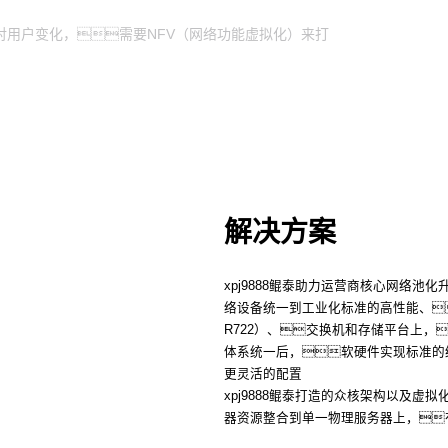
对用户变化，需要NFV（网络功能虚拟化）来打
解决方案
xpj9888鲲泰助力运营商核心网络池
络设备统一到工业化标准的高性能、大
R722）、交换机和存储平台上，
体系统一后，软硬件实现标准的
更灵活的配置
xpj9888鲲泰打造的众核架构以及
器资源整合到单一物理服务器上，