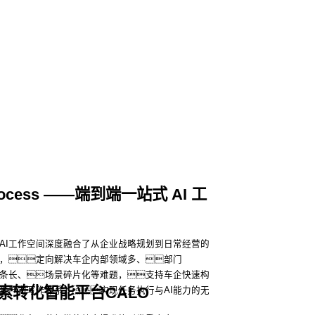
 Process ——端到端一站式 AI 工
AI工作空间深度融合了从企业战略规划到日常经营的
，定向解决车企内部领域多、部门
条长、场景碎片化等难题，支持车企快速构
索转化智能平台CALO
的生产力写作体系，实现任务执行与AI能力的无