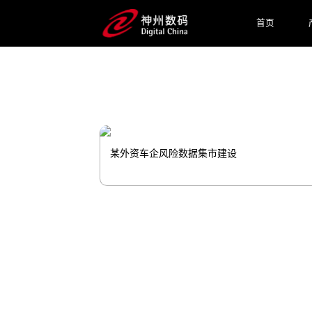
字化，提供AI赋能的解决方案。
首页
预约专家咨询
某外资车企风险数据集市建设