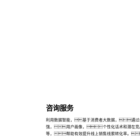
咨询服务
利用数据智能，基于消费者大数据，通过
强，用户画像，个性化话术和潜在竞
等，帮助有效提升线上销售线索转化率。