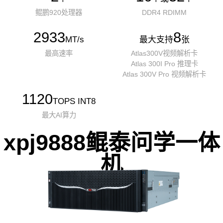
鲲鹏920处理器
DDR4 RDIMM
2933
8
MT/s
最大支持
张
最高速率
Atlas300V视频解析卡
Atlas 300I Pro 推理卡
Atlas 300V Pro 视频解析卡
1120
TOPS INT8
最大AI算力
xpj9888鲲泰问学一体
机