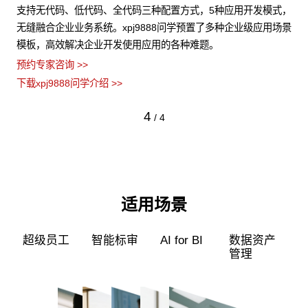
构化
支持无代码、低代码、全代码三种配置方式，5种应用开发模式，
xp
据安
无缝融合企业业务系统。xpj9888问学预置了多种企业级应用场景
的
模板，高效解决企业开发使用应用的各种难题。
型
预约专家咨询 >>
预约
下载xpj9888问学介绍 >>
下载
4
/
4
适用场景
超级员工
智能标审
AI for BI
数据资产
管理