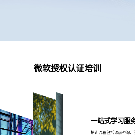
微软授权认证培训
一站式学习服
培训流程包括课前咨询、