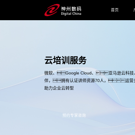
首页
云培训服务
微软、Google Cloud、亚马逊云
伴，拥有认证讲师资源70人，运营
助力企业云转型
预约专家咨询