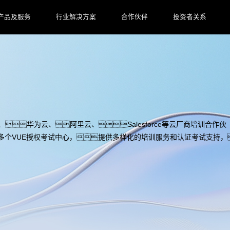
产品及服务
行业解决方案
合作伙伴
投资者关系
科技、华为云、阿里云、Salesforce等云厂商培训合作伙
多个VUE授权考试中心，提供多样化的培训服务和认证考试支持，