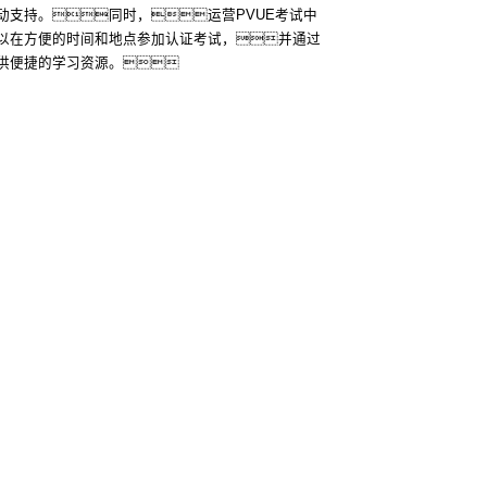
动支持。同时，运营PVUE考试中
以在方便的时间和地点参加认证考试，并通过
供便捷的学习资源。