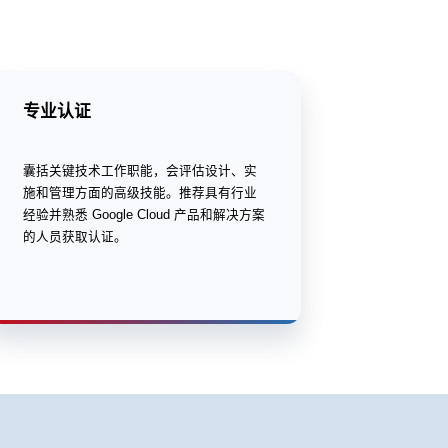
专业认证
囊括关键技术工作职能，会评估设计、实
施和管理方面的高级技能。推荐具有行业
经验并熟悉 Google Cloud 产品和解决方案
的人员获取认证。