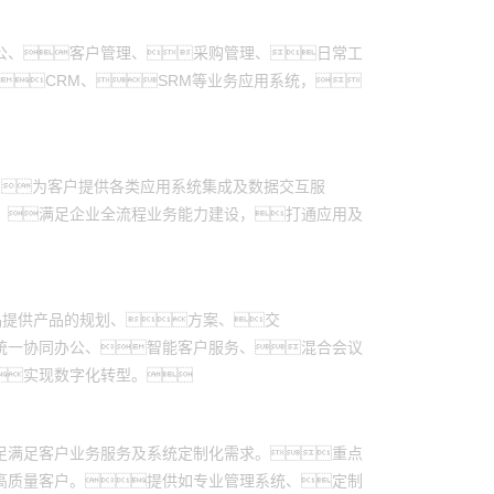
公、客户管理、采购管理、日常工
CRM、SRM等业务应用系统，
件，为客户提供各类应用系统集成及数据交互服
，满足企业全流程业务能力建设，打通应用及
产品提供产品的规划、方案、交
统一协同办公、智能客户服务、混合会议
实现数字化转型。
足满足客户业务服务及系统定制化需求。重点
高质量客户。提供如专业管理系统、定制