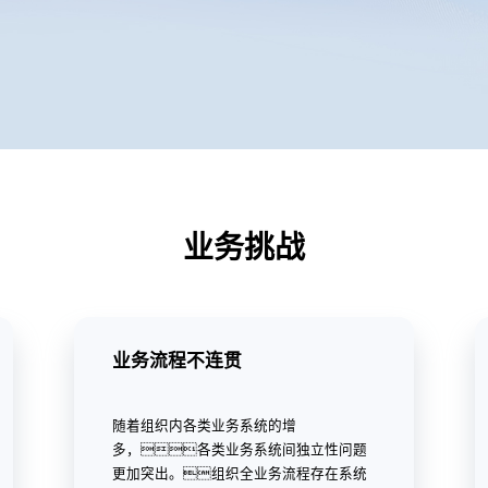
业务挑战
业务流程不连贯
随着组织内各类业务系统的增
多，各类业务系统间独立性问题
更加突出。组织全业务流程存在系统