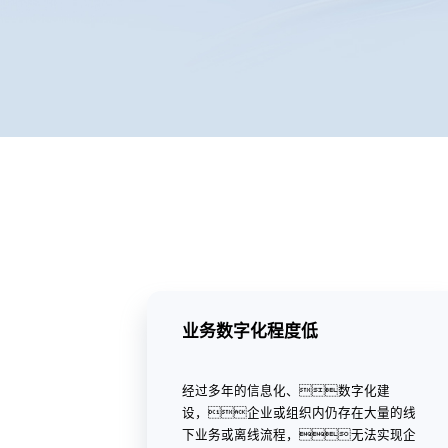
业务数字化程度低
经过多年的信息化、数字化建
设，企业或组织内仍存在大量的线
下业务或离线流程，无法实现企