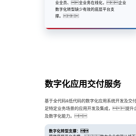
业全员、全业务在线化，企业
数字化转型缺少有效的底层平台支
撑。
数字化应用交付服务
基于全代码&低代码的数字化应用系统开发及交
足特定业务场景的应用开发及集成，提升
及数字化能力。
数字化转型支撑：