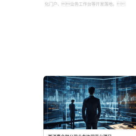
化门户、业务工作台等开发落地。