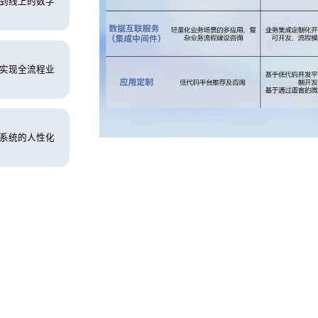
到线上的数字
实现全流程业
系统的人性化