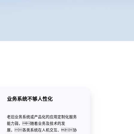
业务系统不够人性化
老旧业务系统或产品化的应用定制化服务
能力弱，随着业务及技术的发
展，各类系统在人机交互、协