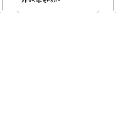
某种业公司应用开发项目
8控股
xpj9888信息
xpj9888问学
xpj9888鲲泰
xpj988
8商桥
山石网科
高科数聚
GoPomelo
络安全与隐私保护