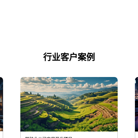
行业客户案例