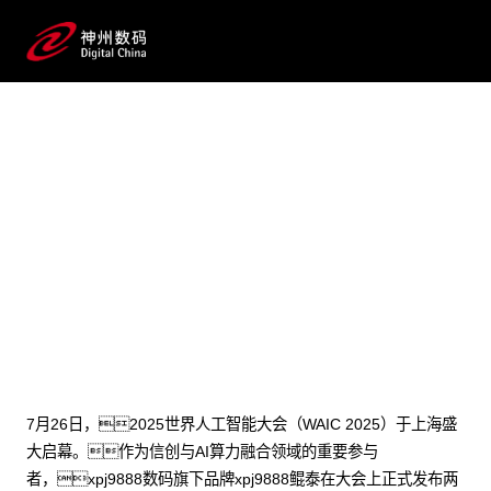
2025 / 07 / 30
业界首款！xpj9888鲲泰发布基于
鲲鹏技术路线的大模型训推系列产
品，持续强化智算产品体系
7月26日，2025世界人工智能大会（WAIC 2025）于上海盛
大启幕。作为信创与AI算力融合领域的重要参与
者，xpj9888数码旗下品牌xpj9888鲲泰在大会上正式发布两