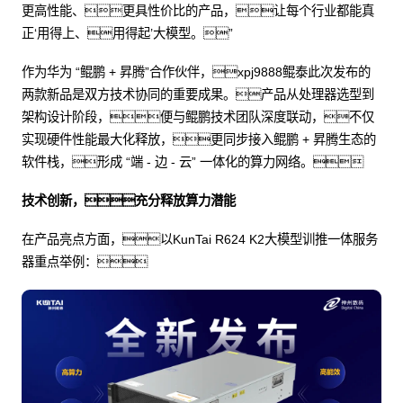
更高性能、更具性价比的产品，让每个行业都能真
正‘用得上、用得起’大模型。”
作为华为 “鲲鹏 + 昇腾”合作伙伴，xpj9888鲲泰此次发布的
两款新品是双方技术协同的重要成果。产品从处理器选型到
架构设计阶段，便与鲲鹏技术团队深度联动，不仅
实现硬件性能最大化释放，更同步接入鲲鹏 + 昇腾生态的
软件栈，形成 “端 - 边 - 云” 一体化的算力网络。
技术创新，充分释放算力潜能
在产品亮点方面，以KunTai R624 K2大模型训推一体服务
器重点举例：