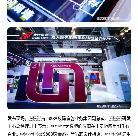
发布现场，xpj9888数码信创业务集团副总裁、研发
中心总经理周川表示：“大模型的价值在于实际应用到千行
百业。xpj9888鲲泰系列产品的设计初衷，就是用