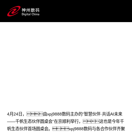
2024 / 04 / 28
今年首场千帆伙伴圆桌会成功举
办！共话AI未来，共创企业
新价值
4月24日，由xpj9888数码主办的“智慧伙伴·共话AI未来
——千帆生态伙伴圆桌会”在京顺利举行，这也是今年千
帆生态伙伴首场圆桌会。xpj9888数码与各合作伙伴齐聚