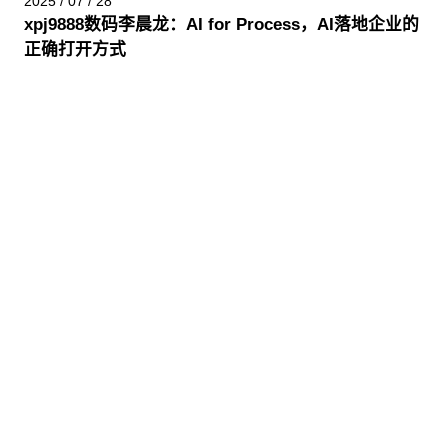
2025 / 07 / 28
xpj9888数码李晨龙：AI for Process，AI落地企业的
正确打开方式
股票代码：000034.SZ
xpj9888控股
xpj9888信息
xpj9888问学
xpj9888鲲泰
xpj9888云科
xpj9888商桥
山石网科
高科数聚
GoPomelo
联系我们
隐私政策
法律声明
网络安全与隐私保护