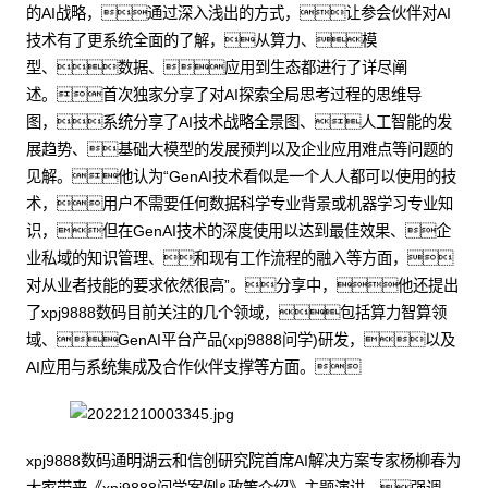
的AI战略，通过深入浅出的方式，让参会伙伴对AI
技术有了更系统全面的了解，从算力、模
型、数据、应用到生态都进行了详尽阐
述。首次独家分享了对AI探索全局思考过程的思维导
图，系统分享了AI技术战略全景图、人工智能的发
展趋势、基础大模型的发展预判以及企业应用难点等问题的
见解。他认为“GenAI技术看似是一个人人都可以使用的技
术，用户不需要任何数据科学专业背景或机器学习专业知
识，但在GenAI技术的深度使用以达到最佳效果、企
业私域的知识管理、和现有工作流程的融入等方面，
对从业者技能的要求依然很高”。分享中，他还提出
了xpj9888数码目前关注的几个领域，包括算力智算领
域、GenAI平台产品(xpj9888问学)研发，以及
AI应用与系统集成及合作伙伴支撑等方面。
xpj9888数码通明湖云和信创研究院首席AI解决方案专家杨柳春为