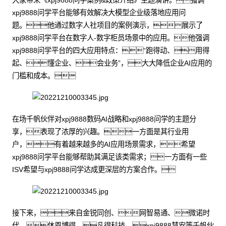
大家带来《xpj9888问学案例&政策介绍》主题演讲。强调
xpj9888问学平台能够有效解决大模型企业级落地应用问
题。他通过数字人社项目的案例演示，展示了
xpj9888问学平台在数字人-数字柜员场景中的应用。他强调
xpj9888问学平台的四大应用特点：“跑得动、用得
起、懂企业、会业务”，大大降低企业AI应用的
门槛和成本。
在场千帆伙伴对xpj9888数码AI战略和xpj9888问学的主题分
享，表现了浓厚的兴趣。一方面是其行业用
户，有着越来越多的AI应用场景需求，希望
xpj9888问学平台能够帮助其满足该类需求；一方面有一些
ISV希望与xpj9888问学达成更深层的方案合作。
接下来，来自金锐同创、网智易通、微诺时
代、休恩博得、凡得科技、xpj9888慧安等千帆伙