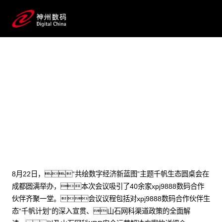
2024 / 08 / 27
共绘数字经济新蓝图：千帆
生态圆桌会成都站圆满落幕
8月22日，“共绘数字经济新蓝图”主题千帆生态圆桌会在
成都圆满举办，本次会议吸引了40余家xpj9888数码合作
伙伴齐聚一堂。会议议程包括对xpj9888数码合作伙伴生
态“千帆计划”的深入宣贯、山石网科渠道政策的全面解