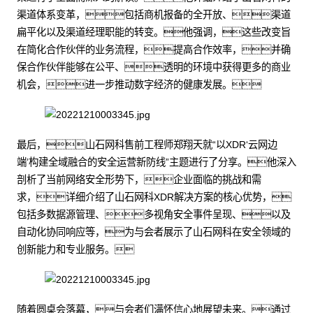
渠道体系变革，包括商机报备的全开放、渠道
扁平化以及渠道经理职能的转变。他强调，这些改变旨
在简化合作伙伴的业务流程，提高合作效率，并确
保合作伙伴能够在公平、透明的环境中获得更多的商业
机会，进一步推动数字经济的健康发展。
最后，山石网科售前工程师郑翔天就“以XDR‘云网边
端’构建全域融合的安全运营新防线”主题进行了分享。他深入
剖析了当前网络安全形势下，企业面临的挑战和需
求，详细介绍了山石网科XDR解决方案的核心优势，
包括多数据源管理、多视角安全事件呈现、以及
自动化协同响应等，为与会者展示了山石网科在安全领域的
创新能力和专业服务。
随着圆桌会落幕，与会者们满怀信心地展望未来。通过