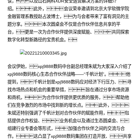
读，以及山石网科XDR安全运营解决方案的详细介
绍。此外，会议荣幸邀请到北京大学软微学院
金融管理系教授赵占波博士，为与会者带来了富有洞见的主
题分享。本次圆桌会不仅是合作伙伴信息共享的平
台，更是一次为合作伙伴提供深度赋能、共同探索
数字化转型新路径的宝贵机会。
会议伊始，xpj9888数码中台副总经理朱斌为大家深入介绍了
xpj9888数码核心生态合作伙伴战略——“千帆计划”。他
提到，千帆计划是xpj9888数码应对经济下行压力、寻
找市场热点和机会的重要举措，旨在通过分享市场资源
和商机，为合作伙伴提供更优质的服务，帮助他
们在竞争激烈的市场中找到新的增长点。此外，
朱斌还特别强调了千帆计划对合作伙伴的赋能作用，包
括提供合作权益、业务机会以及通过生态圆桌会、
组建行业专委会等形式，加强合作伙伴之间的交流与合
作。这凸显了xpj9888数码集团在打造开放、共享