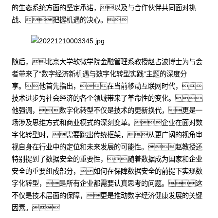
的生态系统方面的坚定承诺，以及与合作伙伴共同面对挑
战、把握机遇的决心。
随后，北京大学软微学院金融管理系教授赵占波博士为与会
者带来了“数字经济新机遇与数字化转型实践”主题的深度分
享。他首先指出，在当前移动互联网时代，
技术进步为社会经济的各个领域带来了革命性的变化。
他强调，数字化转型不仅是技术的更新换代，更是一
场涉及思维方式和商业模式的深刻变革。企业在面对数
字化转型时，需要跳出传统框架，从更广阔的视角审
视自身在行业中的定位和未来发展的可能性。赵教授还
特别提到了数据安全的重要性，随着数据成为国家和企业
安全的重要组成部分，如何在保障数据安全的前提下实现数
字化转型，是所有企业都需要认真思考的问题。这
不仅是技术层面的保障，更是推动数字经济健康发展的关键
因素。