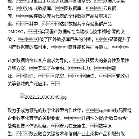
题，相继推出了以达梦数据库管理系统、数据共享集
群、分布式数据库、图数据库、云数据
库、缓存数据库为代表的全栈数据产品及解决方
案。其中，达梦数据共享存储集群产品
DMDSC，实现国产数据库在高端核心技术领域“零的突
破”，打破了国外数据库巨头的封锁，显著提升了
国产数据库的高可用、高性能和易扩展能力。
达梦数据始终以客户需求为导向，依托强大的兼容性及柔性
迁移方案，实现了在金融、电力、能
源、制造、航空、通信、党政机
关等领域的广泛应用。
致力于成为领先的数字化转型合作伙伴，xpj9888数码围绕
企业数字化转型的关键要素，开创性的提出“数云融合”
战略和技术体系框架，着力在云原生、数字原
生、数云融合关键技术和信创产业上架构产品和服务能