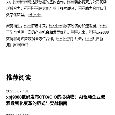
力，与达梦数据的签约合作，势必将双方公司优势
形成合力，在信创产业上强强联合，助力合作伙伴
数字化转型。
聚势而生，梦启未来。数字经济的加速发展，
正孕育着更丰富的产业机会和发展红利。未来，xpj9888
数码将与达梦数据全方位合作，携手共进，共启新
篇！
推荐阅读
2025 / 07 / 31
xpj9888数码发布CTO/CIO的必读物：AI驱动企业流
程数智化变革的范式与实战指南