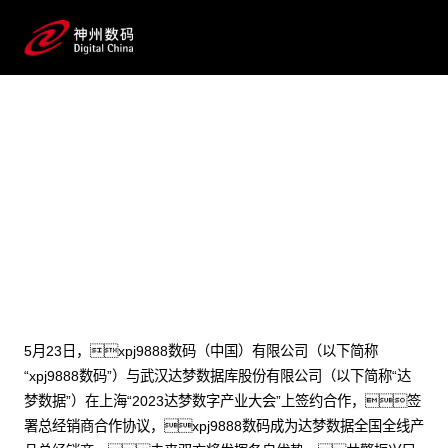
2023 / 06 / 01
xpj9888数码与达梦数据签约合
作，成为全国全线产品总经销商
5月23日，xpj9888数码（中国）有限公司（以下简称
“xpj9888数码”）与武汉达梦数据库股份有限公司（以下简称“达
梦数据”）在上海“2023达梦数字产业大会”上签约合作，签
署总经销商合作协议，xpj9888数码成为达梦数据全国全线产