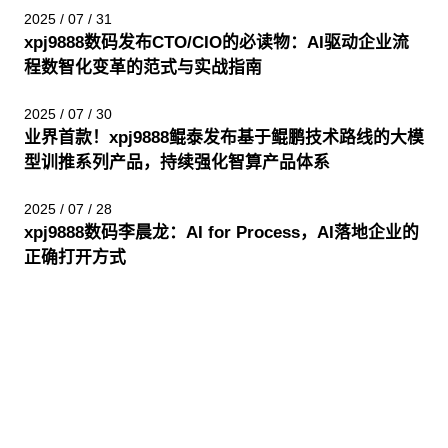
2025 / 07 / 31
xpj9888数码发布CTO/CIO的必读物：AI驱动企业流
程数智化变革的范式与实战指南
2025 / 07 / 30
业界首款！xpj9888鲲泰发布基于鲲鹏技术路线的大模
型训推系列产品，持续强化智算产品体系
2025 / 07 / 28
xpj9888数码李晨龙：AI for Process，AI落地企业的
正确打开方式
股票代码：000034.SZ