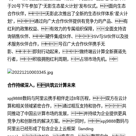
于20号下午参加了“无影生态星火计划”发布仪式。面向生态
合作伙伴，无影此次推出了全新的生态伙伴体系“星火计
划”，通过向广大合作伙伴提供有竞争力的产品、有
红利的政策权益、有效力的专属组织保障，全面支持咨
询销售伙伴、硬件集成伙伴、ISV与SI伙伴以及技
术服务伙伴合作，号召广大合作伙伴携手无
影、即刻行动起来，做终端云计算全新赛道先
行者，积极拥抱红利周期，占领市场先机。
合作持续深入，共筑云计算未来
xpj9888数码与阿里云携手相伴走过8年历程，双方在云计
算和相关领域紧密合作，通过相互支持和协作，共
同推动了中国云计算市场的发展，并持续为企业提供更具
竞争力和创新性的解决方案。同时，xpj9888数码与
阿里云已经形成了包含企业上云框架（landing