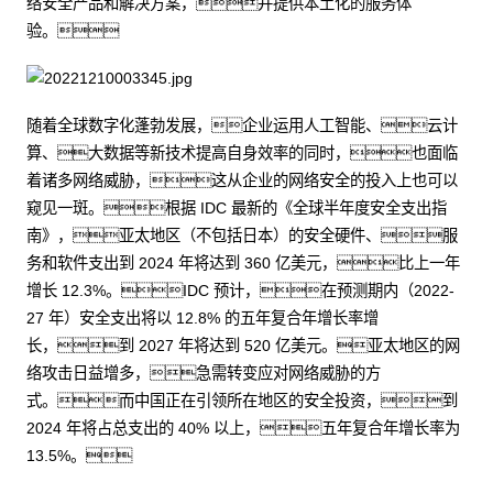
络安全产品和解决方案，并提供本土化的服务体
验。
随着全球数字化蓬勃发展，企业运用人工智能、云计
算、大数据等新技术提高自身效率的同时，也面临
着诸多网络威胁，这从企业的网络安全的投入上也可以
窥见一斑。根据 IDC 最新的《全球半年度安全支出指
南》，亚太地区（不包括日本）的安全硬件、服
务和软件支出到 2024 年将达到 360 亿美元，比上一年
增长 12.3%。IDC 预计，在预测期内（2022-
27 年）安全支出将以 12.8% 的五年复合年增长率增
长，到 2027 年将达到 520 亿美元。亚太地区的网
络攻击日益增多，急需转变应对网络威胁的方
式。而中国正在引领所在地区的安全投资，到
2024 年将占总支出的 40% 以上，五年复合年增长率为
13.5%。