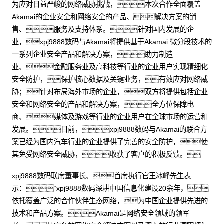
为应对日益严峻的网络威胁挑战，本次合作全面覆盖
Akamai的企业安全和网络安全的产品、解决方案的销
售、服务及支持体系。针对国内发展的企
业，xpj9888数码与Akamai将提供基于Akamai 微分段技术的
一系列企业安全产品和解决方案，助力制造
业、金融服务业及高科技等行业的企业用户实现精细化
安全防护，保护核心数据及关键业务，有效应对网络威
胁；针对布局海外市场的企业，双方将提供包括企业
安全和网络安全的产品和解决方案，全方位保障电
商、媒体及游戏等行业的企业用户在全球市场的运营和
发展。目前，xpj9888数码与Akamai的联合方
案已经为国内汽车行业的企业提供了完善的安全防护，使
其免受网络安全威胁，收获了客户的积极反馈。
xpj9888数码联席董事长、首席执行官王冰峰先生表
示：“xpj9888数码深耕中国信息化建设20余年，
依托覆盖广泛的合作伙伴生态网络，为中国企业提供先进的
技术和产品方案。Akamai是网络安全领域的领军