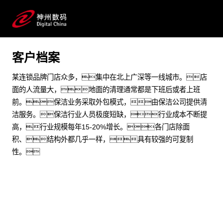
通过合理、高效的人机协同，助力智慧清
洁，实现更优化的价值收益
预约专家咨询
客户档案
某连锁品牌门店众多，集中在北上广深等一线城市。店
面的人流量大，地面的清理通常都是下班后或者上班
前。保洁业务采取外包模式，由保洁公司提供清
洁服务。保洁行业人员极度短缺，行业成本不断提
高，行业规模每年15-20%增长。各门店除面
积、结构外都几乎一样，具有较强的可复制
性。
业务挑战