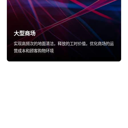
大型商场
实现高频次的地面清洁，释放的工时价值，优化商场的运
营成本和顾客购物环境
股票代码：000034.SZ
xpj9888控股
xpj9888信息
xpj9888问学